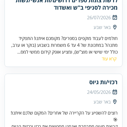
לרשת צומת ספרים דרושים/ות אנשי/נשות
מכירה לסניפי ב"ש ואשדוד
26/07/2026
באר שבע
חולמים לעבוד מוקפים בספרים? מקומכם איתנו! התפקיד
מתנהל במתכונת של 4 עד 6 משמרות בשבוע (בוקר או ערב,
כולל ימי שישי או מוצ"ש), ומציע אופק קידום ממשי למס...
קרא עוד
רכזי/ות גיוס
24/05/2026
באר שבע
רוצים להשפיע על הקריירה של אחרים? המקום שלכם איתנו!
🎯
קבוצת מעוף מתרחבת ואנחנו מחפשים את רכזי ורכזות הגיוס