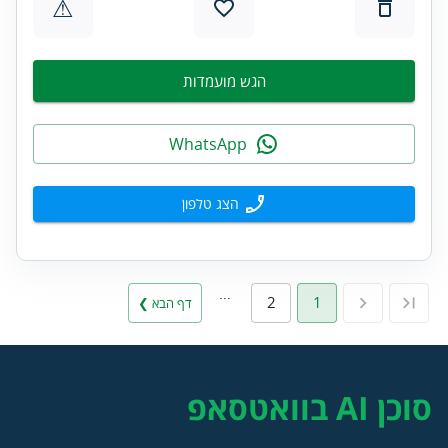
⚠
הגש מועמדות
WhatsApp
הצג טלפון
…
2
1
דף הבא ❯
סוכן AI בוואטסאפ