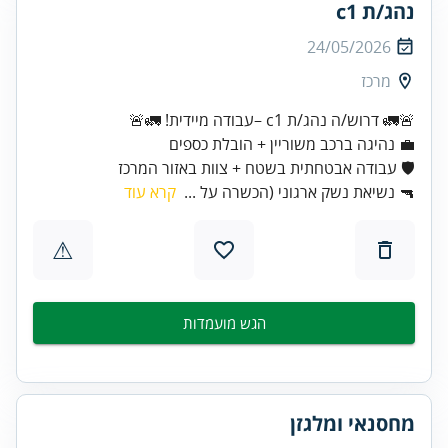
נהג/ת c1
24/05/2026
מרכז
🚨🚛 דרוש/ה נהג/ת c1 –עבודה מיידית! 🚛🚨
🛡️ עבודה אבטחתית בשטח + צוות באזור המרכז
🔫 נשיאת נשק ארגוני (הכשרה על ...
קרא עוד
⚠
הגש מועמדות
מחסנאי ומלגזן