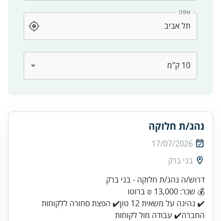
איפה
נהג/ת חלוקה
17/07/2026
בני ברק
דרוש/ה נהג/ת חלוקה - בני ברק
💰 שכר: 13,000 ₪ ברוטו
✔️ נהיגה על משאית 12 טון✔️ הפצת סחורה ללקוחות
החברה✔️ עבודה מול לקוחות