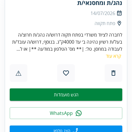
נהג/ת ומחסנאי/ת
14/07/2026
פתח תקווה
לחברה לציוד משרדי בפתח תקוה דרוש/ה נהג/ת חרוצ/ה
בעל/ת רשיון נהיגה ב׳ עד 4000ק"ג. בנוסף, דרוש/ה עובד/ת
לעבודה במחסן. טל: |** מס' הטלפון במודעה **| או ל...
קרא עוד
⚠
הגש מועמדות
WhatsApp
הצג טלפון