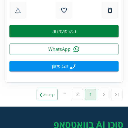
⚠
הגש מועמדות
WhatsApp
הצג טלפון
…
2
1
דף הבא ❯
סוכן AI בוואטסאפ