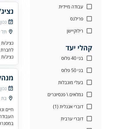
עבודה מיידית
נציג/
פרילנס
נכון
רילוקיישן
תל א
קהלי יעד
לחברת צ
נציג/ת מ
בני 40 פלוס
בני 50 פלוס
מנהל
בעלי מוגבלות
נכון
גמלאים \ פנסיונרים
בת י
דוברי אנגלית (1)
העבודה היא במשמרות (6 מ
דוברי ערבית
במסגרת 