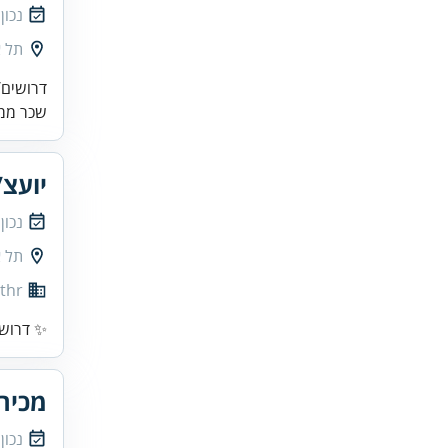
נכון
תל א
דרושים/ו
שכר ממוצע לע
יועצ/
נכון
תל א
thr
✨ דרוש/
מכירו
נכון