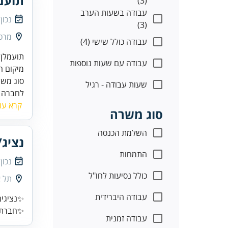
תועמ
(3)
עבודה בשעות הערב
נכון
(3)
מרכז
עבודה כולל שישי (4)
עבודה עם שעות נוספות
סוג מש
שעות עבודה - רגיל
לחברה ו
קרא עו
סוג משרה
השלמת הכנסה
נציג/
התמחות
נכון
כולל נסיעות לחו"ל
תל א
עבודה היברידית
✨נציגים
✨חברת ת
עבודה זמנית