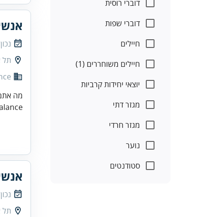
דוברי רוסית
אנשי
דוברי שפות
חיילים
נכון
תל א
חיילים משוחררים (1)
nce
יוצאי יחידות קרביות
מה אתם 
מגזר דתי
med balance (ויצמן 14, תל אביב) מ
מגזר חרדי
נוער
סטודנטים
אנשי
נכון
תל א