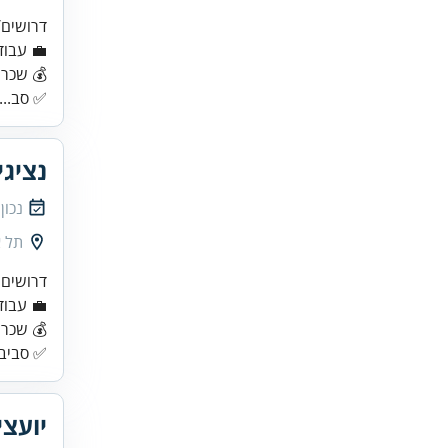
דרושים/ו
💰 שכר ממ
✅ סב...
נציגי
נכון
תל א
דרושים נ
💼 עבוד
💰 שכר ממו
✅ סביבת
יועצי