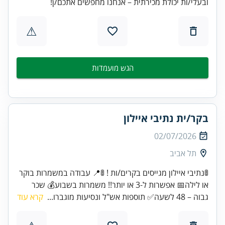
ובעלי/ות יכולת מכירתית – אנחנו מחפשים אתכם/ן!
⚠
הגש מועמדות
בקר/ית נתיבי איילון
02/07/2026
תל אביב
🚦נתיבי איילון מגייסים בקרים/ות ! 🚦📍 עבודה במשמרות בוקר
או לילה📅 אפשרות ל-3 או יותר!! משמרות בשבוע💰 שכר
גבוה – 48 לשעה✅ תוספות אש"ל ונסיעות מוגברו...
קרא עוד