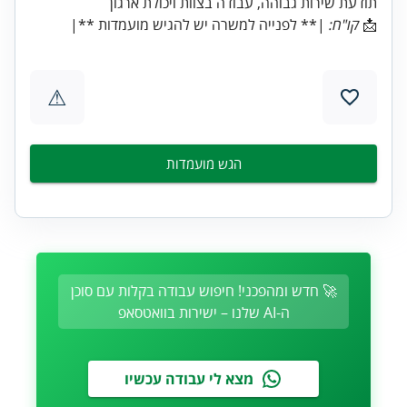
תודעת שירות גבוהה, עבודה בצוות ויכולת ארגון
📩
קו"ח:
|** לפנייה למשרה יש להגיש מועמדות **|
⚠
הגש מועמדות
🚀 חדש ומהפכני! חיפוש עבודה בקלות עם סוכן
ה-AI שלנו – ישירות בוואטסאפ
מצא לי עבודה עכשיו