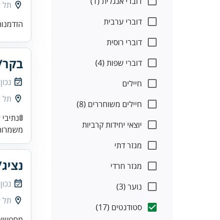
דוברי אנגלית (1)
תל א
דוברי ערבית
הזדמנות
דוברי רוסית
בקר/י
דוברי שפות (4)
נכון
חיילים
תל א
חיילים משוחררים (8)
יוצאי יחידות קרביות
משמרות בשבוע💰 ש
מגזר דתי
נציג/
מגזר חרדי
נכון
נוער (3)
תל א
סטודנטים (17)
מחפשים/