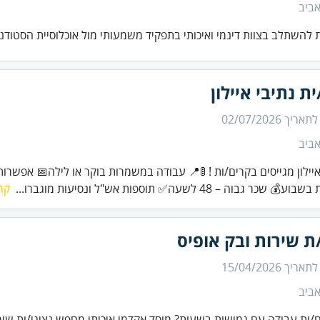
ביב
 להשתלב בצוות דינמי ואיכותי בתפקיד משמעותי מול אוכלוסיית הסטודנ
ת נתיבי איילון
 לתאריך
02/07/2026
ביב
כר גבוה – 48 לשעה✅ תוספות אש"ל ונסיעות מוגברו...
קר
ת שירות ובק אופיס
 לתאריך
15/04/2026
ביב
ות עבודה עם גמישות בשעות? מוסד אקדמי איכותי מחפש נציגי/ות שירו