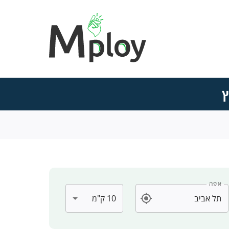
ץ
איפה