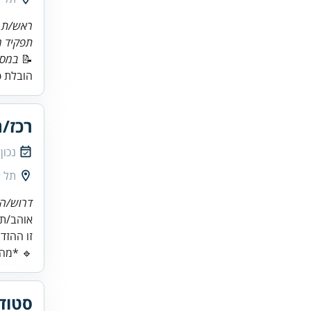
ראש/ת ת
תפקיד 
📝
במסג
הובלת פ
רכז/ת
נכון
תל א
דרוש/ה 
זו ההזד
🔹 *מה 
סטודנ