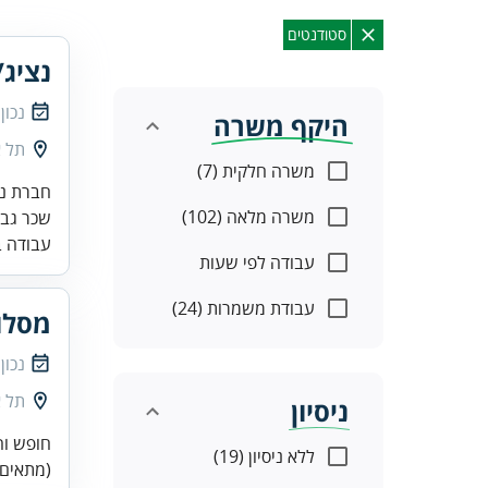
סטודנטים
נציג/
נכון
היקף משרה
תל א
משרה חלקית (7)
משרה מלאה (102)
שכר גבוה ! - 50 ש"ח לשעה וי
עבודה ב
עבודה לפי שעות
עבודת משמרות (24)
מסלול
נכון
תל א
ניסיון
חופש וה
ללא ניסיון (19)
(מתאים 