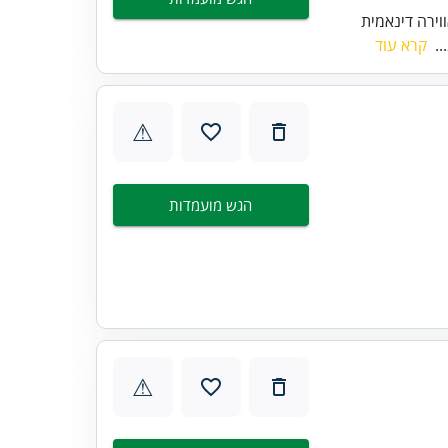
ירה דינאמית
..
קרא עוד
⚠
הגש מועמדות
⚠