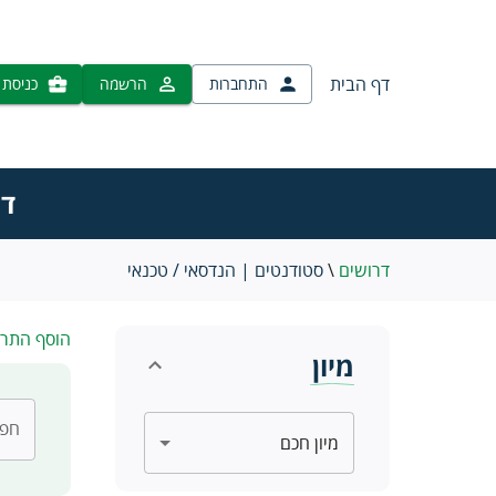
דף הבית
התחברות
הרשמה
כניסת 
דר
דרושים
\
סטודנטים | הנדסאי / טכנאי
הוסף התר
מיון
חפש