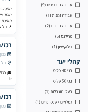
עבודה היברידית (9)
מחפשים
מוסד אק
עבודה זמנית (1)
תומכת ו
עבודה מיידית (2)
📍 תל אב
פרילנס (5)
רכז/ת
רילוקיישן (1)
נכון
קהלי יעד
תל א
בני 40 פלוס
🎓 רכז/
✨
בני 50 פלוס
בעלי מוגבלות (1)
רכז/ת
גמלאים \ פנסיונרים (1)
נכון