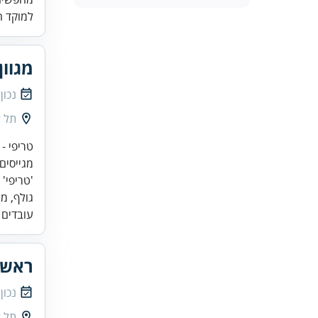
למוקד ה
מגוון
נכון
תל א
גולף, מש
עובדים 
ראש/
נכון
תל א