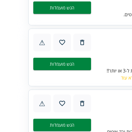
הגש מועמדות
טים.
⚠
הגש מועמדות
🚦נתיבי איילון מגייסים בקרים/ות ! 🚦📍 עבודה במשמרות בוקר או לילה📅 אפשרות ל-3 או יותר!!
א עוד
⚠
הגש מועמדות
ת ובק אופיס