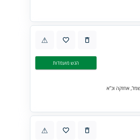
⚠
הגש מועמדות
⚠