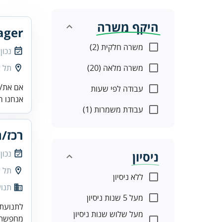
היקף משרה
ager
משרה חלקית (2)
נכון
משרה מלאה (20)
תל א
אם את/ה
עבודה לפי שעות
אנחנו ר
עבודת משמרות (1)
רכז/ת
נכון
ניסיון
תל א
ללא ניסיון
תנו
מעל 5 שנות ניסיון
לתנועת 
מעל שלוש שנות ניסיון
מחפשת ת