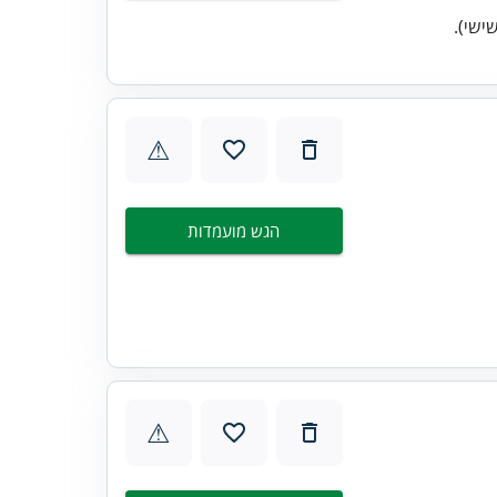
⚠
הגש מועמדות
⚠