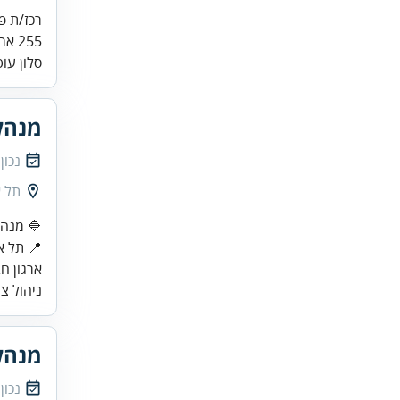
רכז/ת פר
255 ארגון החטופים ומשפחותיהם מחפש שחקנ/ית נשמה להובלה של פרויקט "סלון עוטף".
סלון עו
מנהל
נכון
תל א
🔷 מנהל
📍 תל א
ארגון ח
ניהול צו
מנהל
נכון