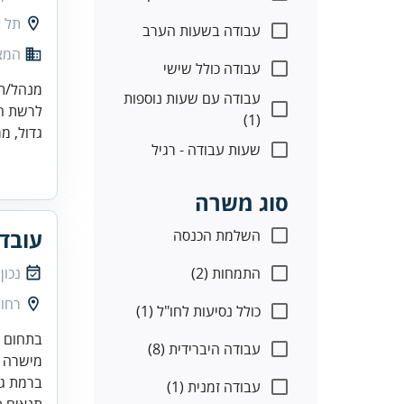
תל א
עבודה בשעות הערב
המצי
עבודה כולל שישי
מנהל/ת 
עבודה עם שעות נוספות
לרשת המ
(1)
גדול, מר
שעות עבודה - רגיל
סוג משרה
עובד
השלמת הכנסה
התמחות (2)
נכון
רחוב זא
כולל נסיעות לחו"ל (1)
עבודה היברידית (8)
עבודה זמנית (1)