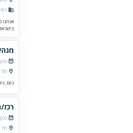
רמי 
אנחנו מ
בישראל.
מנהל
נכון
תל א
גיוס, נ
רכז/ת
נכון
תל א