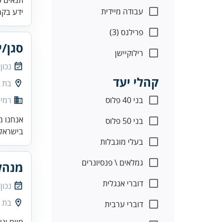
עבודה מיידית
ידע בקר
פרילנס (3)
סגן/י
רילוקיישן
נכון
קהלי יעד
בת י
בני 40 פלוס
רמי 
אנחנו מ
בני 50 פלוס
בישראל.
בעלי מוגבלות
גמלאים \ פנסיונרים
מנהל
דוברי אנגלית
נכון
בת י
דוברי ערבית