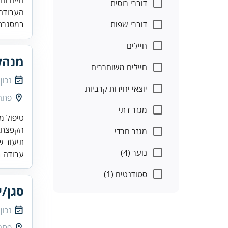
דוברי רוסית
העבודה היא במשמרות (6 מ
דוברי שפות
במסגרת 
חיילים
מנהל
חיילים משוחררים
נכון
יוצאי יחידות קרביות
פתח
מגזר דתי
מגזר חרדי
תיעוד ש
נוער (4)
עבודה ב
סטודנטים (1)
סגן/י
נכון
פתח