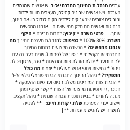
ערכים
מנהל.ת החינוך החברתי א'-ו'
יש אנשים שמנהלים
מערכת. ויש אנשים שבונים קהילה, מעצבים חוויות ילדות
ומובילים צוותים שמעניקים לילדים מקום לגדול בו. אם חינוך,
מנהיגות ואנשים הם חלק ממי שאת.ה – אנחנו מחפשים
אותך. ---
פרטי משרה
*
קיבוץ:
להבות חביבה *
היקף
משרה:
80%-100% *
כפיפות:
למנהל.ת מערכת החינוך
מה
אנחנו מחפשים?
* הכשרה מקצועית בתחום החינוך
החברתי או הקהילתי * ניסיון של לפחות 3 שנים בעבודה עם
ילדים ונוער * יכולת הובלת צוות ומנהיגות * סדר, ארגון ויכולת
ניהול * גמישות ויחסי אנוש מעולים * יוזמות
מה כולל
התפקיד?
* ניהול החינוך החברתי הבלתי פורמלי גילאי א'-ו'
* הובלת צוות המדריכים משלב הגיוס ועד סיום ההעסקה *
חניכה, ליווי ופיתוח מקצועי של הצוות * קשר שוטף ומתן
מענה להורים * בניית תוכנית עבודה שנתית * ניהול תקציב
ויישום יעדי המערכת
שלח.י קורות חיים:
|** לפנייה
למשרה יש להגיש מועמדות **|