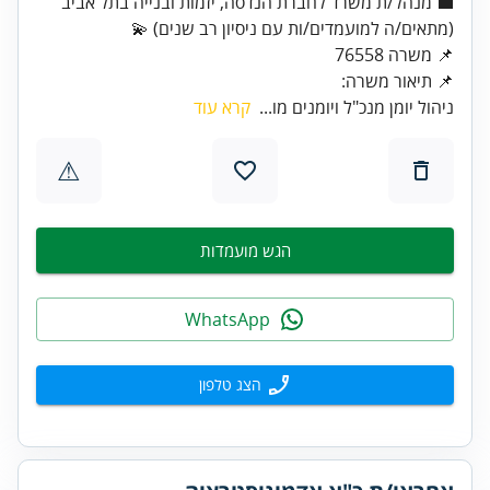
💼 מנהל/ת משרד לחברת הנדסה, יזמות ובנייה בתל אביב
📌 משרה 76558
📌 תיאור משרה:
ניהול יומן מנכ"ל ויומנים מו...
קרא עוד
⚠
הגש מועמדות
WhatsApp
הצג טלפון