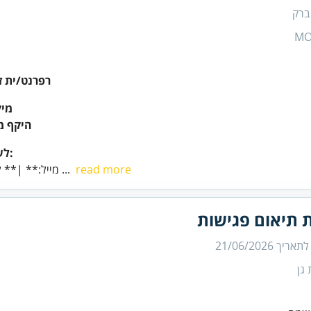
ברק
MO
רפרנט/ית ז
מיק
היקף מ
לשליחת קורות חיים:
read more
* **מייל:** |** לפנייה למשרה ...
 תיאום פגישות
 לתאריך
21/06/2026
גן