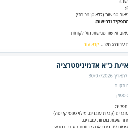
השמה
:
יאום פגישות (ללא פן מכירתי)
תפקיד ודרישות:
אום ואישור פגישות מול לקוחות
 עבודה: מש...
קרא עוד
י/ת כ"א אדמיניסטרציה
 לתאריך
30/07/2026
 תקווה
 סטוק
פניות עובדים דאגה לרווחת העובד בסניף.