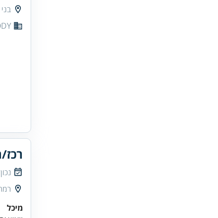
בני 
DY
רכז/ת
נכון
רמת 
מיכל