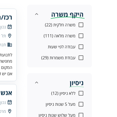
היקף משרה
רכז/ת
משרה חלקית (22)
נכון
משרה מלאה (111)
תל א
תנו
עבודה לפי שעות
לתנועת 
עבודת משמרות (29)
מחפשת ת
המקום ש
אם יש לך
ניסיון
אנשי
ללא ניסיון (12)
נכון
מעל 5 שנות ניסיון
מרכז
מעל שלוש שנות ניסיון