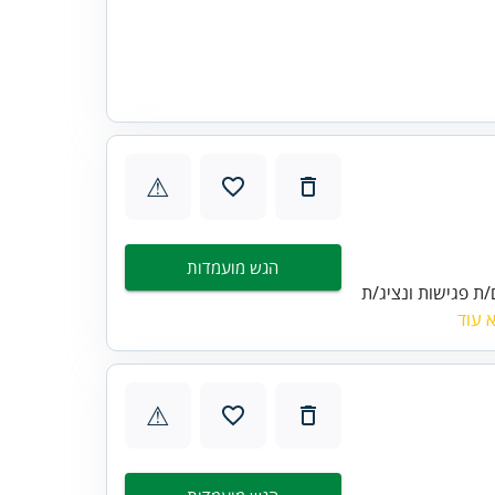
⚠
הגש מועמדות
ת פגישות ונציג/ת
 עוד
⚠