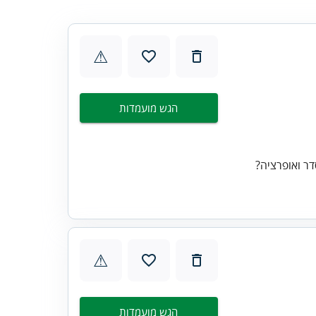
⚠
הגש מועמדות
ר ואופרציה?
⚠
הגש מועמדות