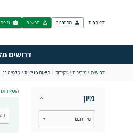
דף הבית
התחברות
הרשמה
כניסת 
דרושים מזכ
דרושים
\
מזכירות / פקידות | תיאום פגישות / טלמיטינג
הוסף התר
מיון
חפש