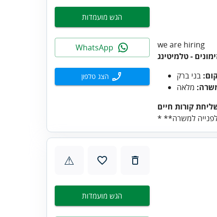
הגש מועמדות
we are hiring
WhatsApp
ימונים - טלמיטינג
ום:
בני ברק
הצג טלפון
שרה:
מלאה
⚠
הגש מועמדות