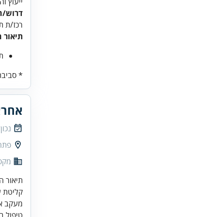
ייעוץ ו
דרוש/ה
רכז/ת ת
תיאור ה
תי
* סביבת
אחרא
נכון
פתח
מקס
טיפול ב