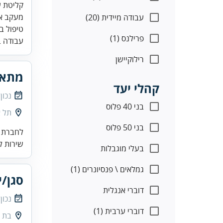
עבודה מיידית (20)
טיפול ב
פרילנס (1)
עבודה ב
רילוקיישן
מתאם
קהלי יעד
נכון
בני 40 פלוס
תל א
בני 50 פלוס
לחברת ה
שירות ל
בעלי מוגבלות
גמלאים \ פנסיונרים (1)
סגן/י
דוברי אנגלית
נכון
דוברי ערבית (1)
בת י