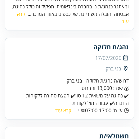
ומאתגר כנהג/ת ג' בחברה בינלאומית. תפקיד זה כולל נהיגה,
אבטחה והובלה משוריינת של כספים באזור המרכז....
קרא
עוד
נהג/ת חלוקה
17/07/2026
בני ברק
דרוש/ה נהג/ת חלוקה - בני ברק
💰 שכר: 13,000 ₪ ברוטו
✔️ נהיגה על משאית 12 טון✔️ הפצת סחורה ללקוחות
החברה✔️ עבודה מול לקוחות
🕒 א'-ה' 07:00-17:00📅 י...
קרא עוד
חשמלאי/ת