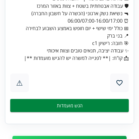
📩 קו"ח: |** לפנייה למשרה יש להגיש מועמדות **|
⚠
הגש מועמדות